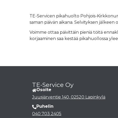
TE-Servicen pikahuolto Pohjois-Kirkkonummel
saman päivän aikana. Selvityksen jälkeen 
Voimme ottaa päivittäin pieniä töitä ennakko
korjaaminen saa kestää pikahuollossa yleen
TE-Service Oy
Osoite
Juusjärventie 140, 02520 Lapinkylä
Puhelin
040 703 2405