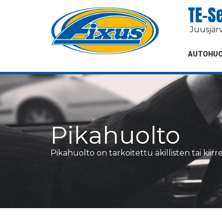
TE-S
Juusjär
AUTOHU
Pikahuolto
Pikahuolto on tarkoitettu äkillisten tai kiir