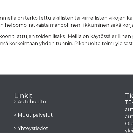
la on tarkoitettu äkillisten tai kiirrellisten vikojen kar
on helpompi ratkaista mahdollinen liikkuminen sekä korj
on tilattujen töiden lisäksi. Meillä on käytössä erillinen
sä korkeintaan yhden tunnin. Pikahuolto toimii yleisesti
Linkit
Ti
> Autohuolto
TE-
aut
> Muut palvelut
aut
Ole
> Yhteystiedot
yle