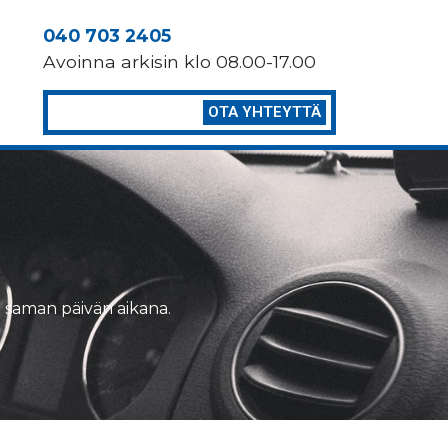
040 703 2405
Avoinna arkisin klo 08.00-17.00
OTA YHTEYTTÄ
in saman päivän aikana.