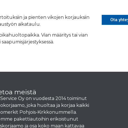
toituksiin ja pienten vikojen korjauksiin
Ota yhte
austyön aikataulu.
 pikahuoltopaikka. Vian määritys tai vian
 saapumisjärjestyksessä.
etoa meistä
Service Oy on vuodesta 2014 toiminut
okorjaamo, joka huoltaa ja korjaa kaikki
omerkit Pohjois-Kirkkonummella.
mme pakettiautoihin erikoistunut
iskorjaamo ja osa koko maan kattavaa