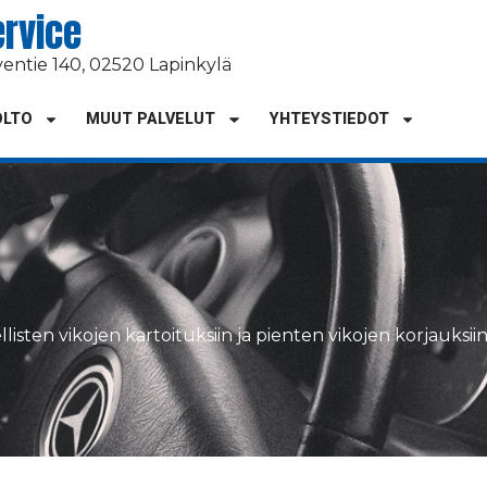
ervice
ventie 140, 02520 Lapinkylä
OLTO
MUUT PALVELUT
YHTEYSTIEDOT
rellisten vikojen kartoituksiin ja pienten vikojen korjauksi